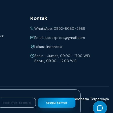
Kontak
WhatsApp:
0852-8080-2988
eck
Email:
jutoexpress@gmail.com
Lokasi: Indonesia
Senin - Jumat, 09.00 - 17.00 WIB
Sabtu, 09.00 - 12.00 WIB
Jasa Impor China–Indonesia Terpercaya
Tolak Non-Esensial
Setujui Semua