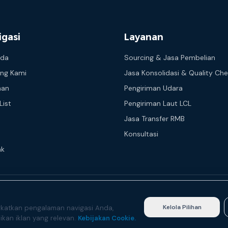
igasi
Layanan
nda
Sourcing & Jasa Pembelian
ng Kami
Jasa Konsolidasi & Quality Ch
nan
Pengiriman Udara
List
Pengiriman Laut LCL
Jasa Transfer RMB
Konsultasi
ak
Kelola Pilihan
katkan pengalaman navigasi Anda,
jikan iklan yang relevan.
Kebijakan Cookie
.