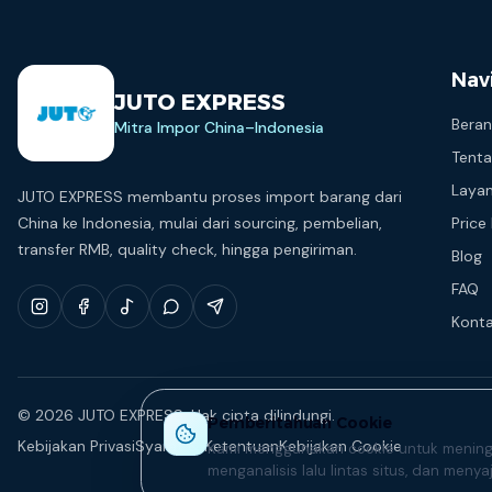
Nav
JUTO EXPRESS
Bera
Mitra Impor China–Indonesia
Tenta
Laya
JUTO EXPRESS membantu proses import barang dari
China ke Indonesia, mulai dari sourcing, pembelian,
Price 
transfer RMB, quality check, hingga pengiriman.
Blog
FAQ
Kont
© 2026 JUTO EXPRESS.
Hak cipta dilindungi.
Pemberitahuan Cookie
Kebijakan Privasi
Syarat & Ketentuan
Kebijakan Cookie
Kami menggunakan cookie untuk mening
menganalisis lalu lintas situs, dan menya