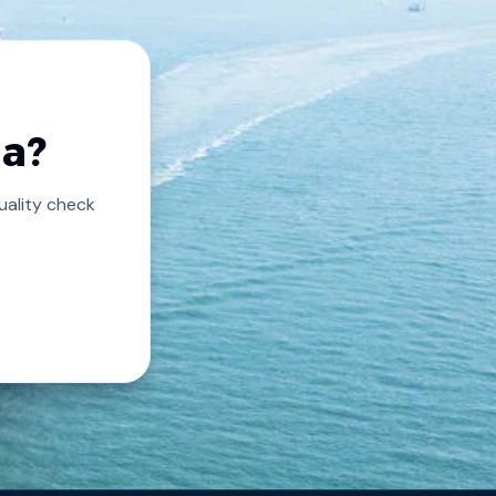
na?
ality check