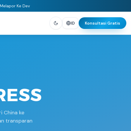
 Melapor Ke Dev
ID
Konsultasi Gratis
RESS
i China ke
an transparan