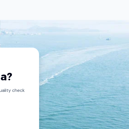
na?
ality check