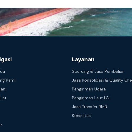
igasi
Layanan
nda
Sourcing & Jasa Pembelian
ng Kami
Jasa Konsolidasi & Quality Ch
nan
Pengiriman Udara
List
Pengiriman Laut LCL
Jasa Transfer RMB
Konsultasi
ak