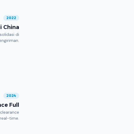
2022
i China
lidasi di
engiriman.
2024
ce Full
clearance
real-time.